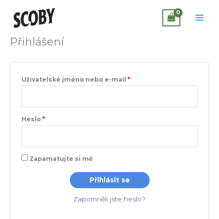
Povinné
Povinné
Povinné
Přeskočit
na
obsah
Přihlášení
Uživatelské jméno nebo e-mail
*
Heslo
*
Zapamatujte si mě
Přihlásit se
Zapomněli jste heslo?