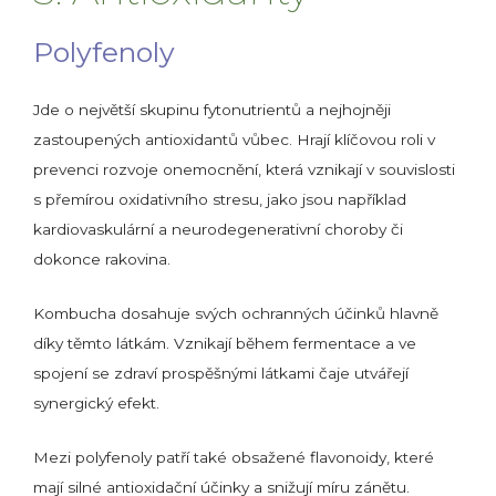
Polyfenoly
Jde o největší skupinu fytonutrientů a nejhojněji
zastoupených antioxidantů vůbec. Hrají klíčovou roli v
prevenci rozvoje onemocnění, která vznikají v souvislosti
s přemírou oxidativního stresu, jako jsou například
kardiovaskulární a neurodegenerativní choroby či
dokonce rakovina.
Kombucha dosahuje svých ochranných účinků hlavně
díky těmto látkám. Vznikají během fermentace a ve
spojení se zdraví prospěšnými látkami čaje utvářejí
synergický efekt.
Mezi polyfenoly patří také obsažené flavonoidy, které
mají silné antioxidační účinky a snižují míru zánětu.