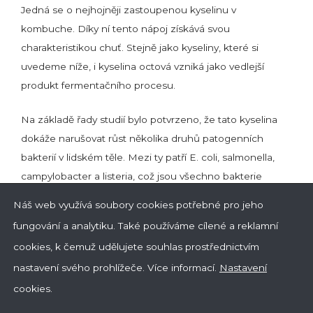
Jedná se o nejhojněji zastoupenou kyselinu v
kombuche. Díky ní tento nápoj získává svou
charakteristikou chuť. Stejně jako kyseliny, které si
uvedeme níže, i kyselina octová vzniká jako vedlejší
produkt fermentačního procesu.
Na základě řady studií bylo potvrzeno, že tato kyselina
dokáže narušovat růst několika druhů patogenních
bakterií v lidském těle. Mezi ty patří E. coli, salmonella,
campylobacter a listeria, což jsou všechno bakterie
zodpovědné za symptomy jako bolesti břicha, nevolnost
Náš web využívá soubory cookies potřebné pro jeho
a průjem, které se pojí s otravou jídlem.
fungování a analytiku. Také používáme cílené a reklamní
cookies, k čemuž udělujete souhlas prostřednictvím
Má také potenciál snižovat krevní tlak — redukuje totiž
hladinu reninu, což je specifický enzym produkovaný
nastavení svého prohlížeče.
Více informací
.
Nastavení
ledvinami, který je s regulací tlaku přímo spojený.
cookies.