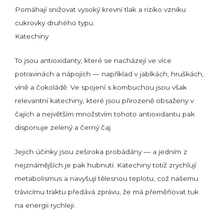
Pomáhají snižovat vysoký krevní tlak a riziko vzniku
cukrovky druhého typu.
Katechiny
To jsou antioxidanty, které se nacházejí ve více
potravinách a nápojích — například v jablkách, hruškách,
víně a čokoládě. Ve spojení s kombuchou jsou však
relevantní katechiny, které jsou přirozeně obsaženy v
čajích a největším množstvím tohoto antioxidantu pak
disponuje zelený a černý čaj.
Jejich účinky jsou zeširoka probádány — a jedním z
nejznámějších je pak hubnutí. Katechiny totiž zrychlují
metabolismus a navyšují tělesnou teplotu, což našemu
trávicímu traktu předává zprávu, že má přeměňovat tuk
na energii rychleji.