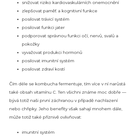
snižovat riziko kardiovaskulárních onemocnění
zlepšovat paměť a kognitivní funkce
posilovat trávicí systém
posilovat funkci jater
podporovat správnou funkci očí, nervů, svalů a
pokožky
vyvažovat produkci hormonů
posilovat imunitní systém
posilovat zdraví kostí
Čím déle se kombucha fermentuje, tím více v ní narůstá
také obsah vitamínu C. Ten všichni známe moc dobře —
bývá totiž naši první záchranou v případě nachlazení
nebo chřipky. Jeho benefity však sahají mnohem dále,
může totiž také příznivě ovlivňovat:
imunitní systém