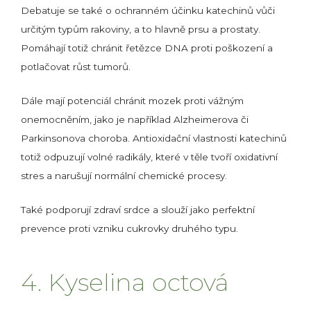
Debatuje se také o ochranném účinku katechinů vůči
určitým typům rakoviny, a to hlavně prsu a prostaty.
Pomáhají totiž chránit řetězce DNA proti poškození a
potlačovat růst tumorů.
Dále mají potenciál chránit mozek proti vážným
onemocněním, jako je například Alzheimerova či
Parkinsonova choroba. Antioxidační vlastnosti katechinů
totiž odpuzují volné radikály, které v těle tvoří oxidativní
stres a narušují normální chemické procesy.
Také podporují zdraví srdce a slouží jako perfektní
prevence proti vzniku cukrovky druhého typu.
4. Kyselina octová