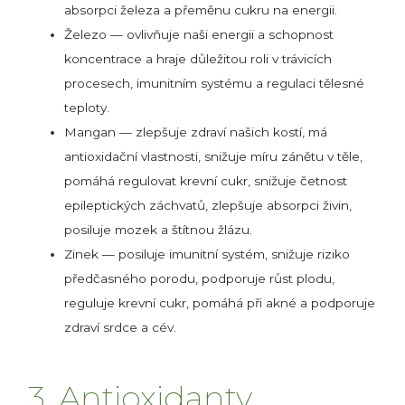
absorpci železa a přeměnu cukru na energii.
Železo — ovlivňuje naši energii a schopnost
koncentrace a hraje důležitou roli v trávicích
procesech, imunitním systému a regulaci tělesné
teploty.
Mangan — zlepšuje zdraví našich kostí, má
antioxidační vlastnosti, snižuje míru zánětu v těle,
pomáhá regulovat krevní cukr, snižuje četnost
epileptických záchvatů, zlepšuje absorpci živin,
posiluje mozek a štítnou žlázu.
Zinek — posiluje imunitní systém, snižuje riziko
předčasného porodu, podporuje růst plodu,
reguluje krevní cukr, pomáhá při akné a podporuje
zdraví srdce a cév.
3. Antioxidanty