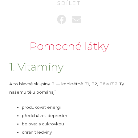
SDÍLET
Pomocné látky
1. Vitamíny
A to hlavně skupiny B — konkrétně B1, B2, B6 a B12. Ty
našemu tělu pomáhají:
produkovat energii
předcházet depresím
bojovat s cukrovkou
chránit ledviny