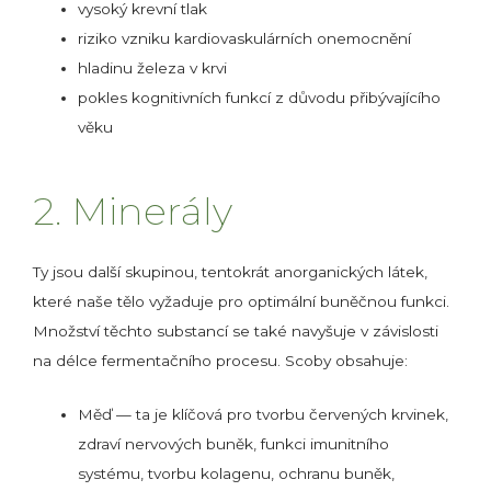
vysoký krevní tlak
riziko vzniku kardiovaskulárních onemocnění
hladinu železa v krvi
pokles kognitivních funkcí z důvodu přibývajícího
věku
2. Minerály
Ty jsou další skupinou, tentokrát anorganických látek,
které naše tělo vyžaduje pro optimální buněčnou funkci.
Množství těchto substancí se také navyšuje v závislosti
na délce fermentačního procesu. Scoby obsahuje:
Měď — ta je klíčová pro tvorbu červených krvinek,
zdraví nervových buněk, funkci imunitního
systému, tvorbu kolagenu, ochranu buněk,