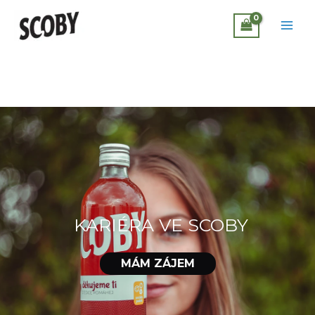
Přeskočit
na
obsah
KARIÉRA VE SCOBY
MÁM ZÁJEM