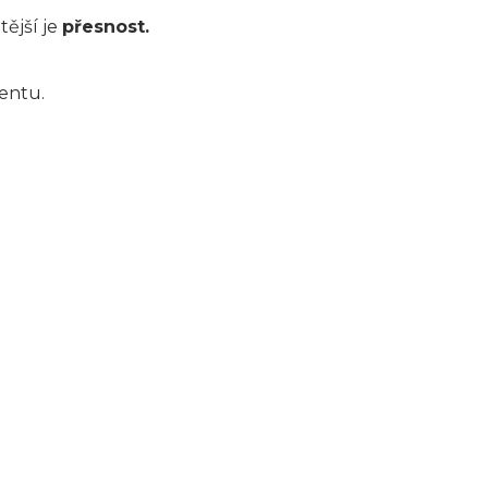
ější je
přesnost.
ventu.