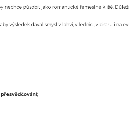
 nechce působit jako romantické řemeslné klišé. Důležit
y výsledek dával smysl v lahvi, v lednici, v bistru i na e
 přesvědčování;