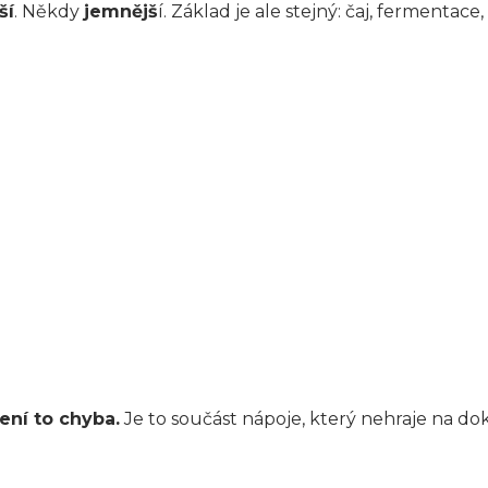
ší
. Někdy
jemnějš
í. Základ je ale stejný: čaj, fermentac
ení to chyba.
Je to součást nápoje, který nehraje na dok