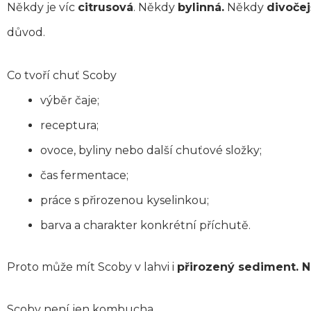
Někdy je víc
citrusová
. Někdy
bylinná.
Někdy
divočej
důvod.
Co tvoří chuť Scoby
výběr čaje;
receptura;
ovoce, byliny nebo další chuťové složky;
čas fermentace;
práce s přirozenou kyselinkou;
barva a charakter konkrétní příchutě.
Proto může mít Scoby v lahvi i
přirozený sediment. N
Scoby není jen kombucha