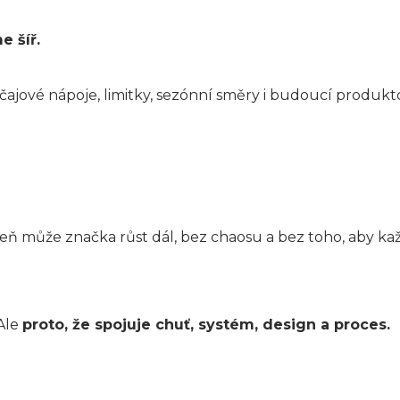
e šíř.
čajové nápoje, limitky, sezónní směry i budoucí produk
eň může značka růst dál, bez chaosu a bez toho, aby ka
 Ale
proto, že spojuje chuť, systém, design a proces.