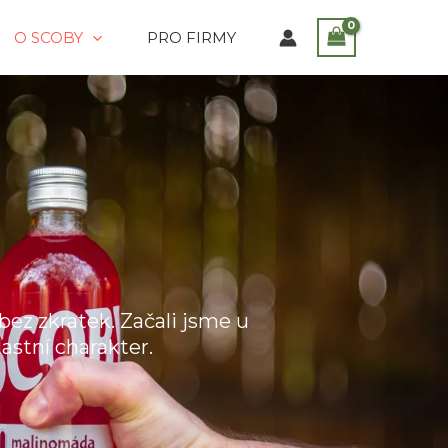
O SCOBY
PRO FIRMY
ez zkratek. Začali jsme u
astní charakter.