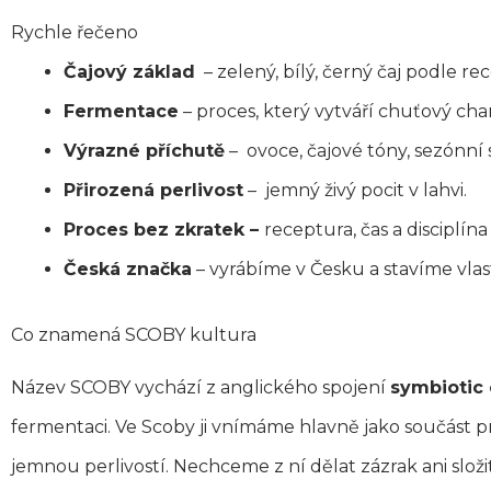
Rychle řečeno
Čajový základ
– zelený, bílý, černý čaj podle re
Fermentace
– proces, který vytváří chuťový cha
Výrazné příchutě
– ovoce, čajové tóny, sezónní 
Přirozená perlivost
– jemný živý pocit v lahvi.
Proces bez zkratek –
receptura, čas a disciplína
Česká značka
– vyrábíme v Česku a stavíme vlas
Co znamená SCOBY kultura
Název SCOBY vychází z anglického spojení
symbiotic 
fermentaci. Ve Scoby ji vnímáme hlavně jako součást p
jemnou perlivostí. Nechceme z ní dělat zázrak ani složi