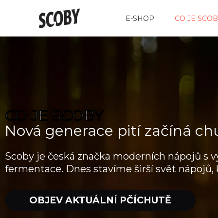
Přeskočit
E-SHOP
CO JE SCOB
na
obsah
CO JE SCOBY
Nová generace pití začíná ch
Scoby je česká značka moderních nápojů s v
fermentace. Dnes stavíme širší svět nápojů, 
OBJEV AKTUÁLNÍ PČÍCHUTĚ