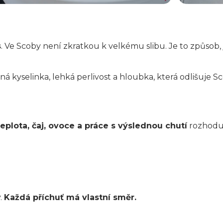
s
. Ve Scoby není zkratkou k velkému slibu. Je to způsob, 
mná kyselinka, lehká perlivost a hloubka, která odlišuje
eplota, čaj, ovoce a práce s výslednou chutí
rozhodují
ý.
Každá příchuť má vlastní směr.