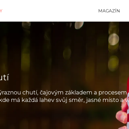
MAGAZÍN
Y
utí
ýraznou chutí, čajovým základem a procesem b
kde má každá lahev svůj směr, jasné místo a vl