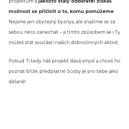
projektům a
jakožto stálý odběratel získáš
možnost se přičinit o to, komu pomůžeme
.
Nejsme jen obyčejný byznys, ale snažíme se za
sebou něco zanechat – a tímto způsobem se i Ty
můžeš stát součástí našich dobročinných aktivit.
Pokud Ti tedy náš projekt dává smysl a chceš ho
poznat blíže, předplatné Scoby je pro tebe jako
dělané!