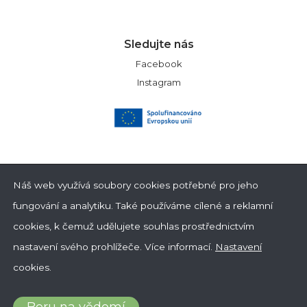
Sledujte nás
Facebook
Instagram
Náš web využívá soubory cookies potřebné pro jeho
fungování a analytiku. Také používáme cílené a reklamní
cookies, k čemuž udělujete souhlas prostřednictvím
nastavení svého prohlížeče.
Více informací
.
Nastavení
2025 Scoby. Všechna práva vyhrazena | developed by
Pointus
cookies.
Ochrana osobních údajů
|
Obchodní podmínky