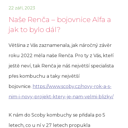
22 září, 2023
Naše Renča – bojovnice Alfa a
jak to bylo dál?
Většina z Vás zaznamenala, jak náročný závěr
roku 2022 měla naše Renča. Pro ty z Vás, kteří
ještě neví, tak Renča je náš největší specialista
přes kombuchu a taky největší
bojovnice.
https://www.scoby.cz/novy-rok-a-s-
nim-i-novy-projekt-ktery-je-nam-velmi-blizky/
K nám do Scoby kombuchy se přidala po 5
letech, co u ní v 27 letech propukla