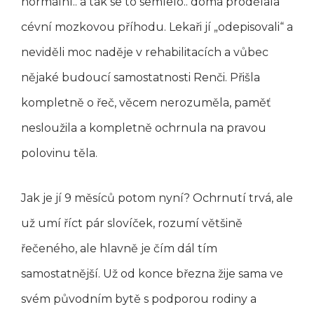
normální.. a tak se to semlelo.. doma prodělala
cévní mozkovou příhodu. Lekaři jí „odepisovali“ a
neviděli moc naděje v rehabilitacích a vůbec
nějaké budoucí samostatnosti Renči. Přišla
kompletně o řeč, věcem nerozuměla, paměť
nesloužila a kompletně ochrnula na pravou
polovinu těla.
Jak je jí 9 měsíců potom nyní? Ochrnutí trvá, ale
už umí říct pár slovíček, rozumí většině
řečeného, ale hlavně je čím dál tím
samostatnější. Už od konce března žije sama ve
svém původním bytě s podporou rodiny a