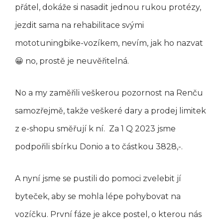
přátel, dokáže si nasadit jednou rukou protézy,
jezdit sama na rehabilitace svými
mototuningbike-vozíkem, nevím, jak ho nazvat
😀 no, prostě je neuvěřitelná.
No a my zaměřili veškerou pozornost na Renču
samozřejmě, takže veškeré dary a prodej limitek
z e-shopu směřují k ní. Za 1 Q 2023 jsme
podpořili sbírku Donio a to částkou 3828,-.
A nyní jsme se pustili do pomoci zvelebit jí
byteček, aby se mohla lépe pohybovat na
vozíčku. První fáze je akce postel, o kterou nás