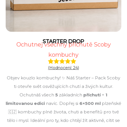
STARTER DROP
Ochutnej všechny příchutě Scoby
kombuchy
(Hodnocení:
24
)
Hodnoceno
24
4.88
z 5 na
Objev kouzlo kombuchy! ✨ Náš Starter – Pack Scoby
základě
hodnocení
ti otevře svět osvěžujících chutí a živých kultur.
zákazníků
Ochutnáš všech
5
základních
příchutí
+
1
limitovanou edici
navíc. Dopřej si
6×500 ml
plzeňské
🇨🇿 kombuchy plné života, chuti a benefitů pro tvé
tělo i mysl. Ideální pro ty, kdo chtějí žít aktivně, cítit se