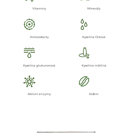
Vitamíny
Minerály
Antioxidanty
Kyselina Octová
Kyselina glukuronová
Kyselina mléčná
Aktivní enzymy
Kofein