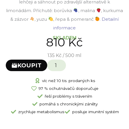
lehčeji a sáhnout po zdravější alternativě k
limonádám. Příchutě: borůvka
, malina
, kurkuma
& zázvor
, yuzu
, řepa & pomeranč
.
Detailní
informace
810
SKLADEM
Kč
135 Kč / 500 ml
STARTER
KOUPIT
DROP
množství
víc než 10 tis. prodaných ks
97 % ochutnávačů doporučuje
řeší problémy s trávením
pomáhá s chronickými záněty
zrychluje metabolismus
posiluje imunitní systém