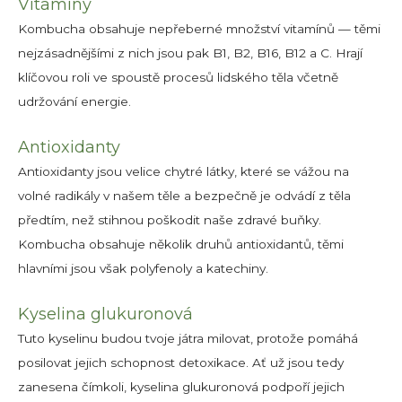
Vitamíny
Kombucha obsahuje nepřeberné množství vitamínů — těmi
nejzásadnějšími z nich jsou pak B1, B2, B16, B12 a C. Hrají
klíčovou roli ve spoustě procesů lidského těla včetně
udržování energie.
Antioxidanty
Antioxidanty jsou velice chytré látky, které se vážou na
volné radikály v našem těle a bezpečně je odvádí z těla
předtím, než stihnou poškodit naše zdravé buňky.
Kombucha obsahuje několik druhů antioxidantů, těmi
hlavními jsou však polyfenoly a katechiny.
Kyselina glukuronová
Tuto kyselinu budou tvoje játra milovat, protože pomáhá
posilovat jejich schopnost detoxikace. Ať už jsou tedy
zanesena čímkoli, kyselina glukuronová podpoří jejich