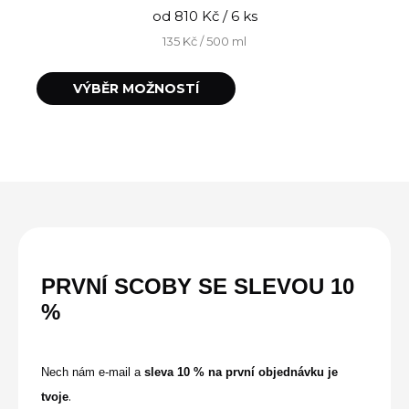
od 810 Kč / 6 ks
135 Kč / 500 ml
T
VÝBĚR MOŽNOSTÍ
e
n
t
o
p
r
o
d
PRVNÍ SCOBY SE
SLEVOU
10
u
%
k
t
Nech nám e-mail a
sleva 10 % na první objednávku je
m
.
tvoje
á