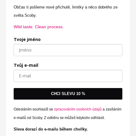
v
Občas ti pošleme nové příchutě, limitky a něco dobrého ze
í
světa Scoby.
c
Wild taste. Clean process.
e
Tvoje jméno
v
a
r
i
Tvůj e-mail
a
n
t
CHCI SLEVU 10 %
.
M
Odesláním souhlasíš se
zpracováním osobních údajů
a zasíláním
o
e-mailů od Scoby. Z odběru se můžeš kdykoliv odhlásit.
ž
Sleva dorazí do e-mailu během chvilky.
n