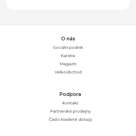
o
s
t
i
l
O nás
z
Sociální podnik
e
Kariéra
v
Magazín
y
Velkoobchod
b
r
a
Podpora
t
Kontakt
n
Partnerské prodejny
a
Často kladené dotazy
s
t