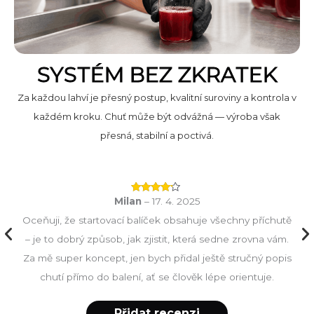
SYSTÉM BEZ ZKRATEK
Za každou lahví je přesný postup, kvalitní suroviny a kontrola v
každém kroku. Chuť může být odvážná — výroba však
přesná, stabilní a poctivá.
Milan
–
17. 4. 2025
Hodnocení
4
z 5
y
Oceňuji, že startovací balíček obsahuje všechny příchutě
No 
iluju
– je to dobrý způsob, jak zjistit, která sedne zrovna vám.
 co
Za mě super koncept, jen bych přidal ještě stručný popis
chutí přímo do balení, ať se člověk lépe orientuje.
Přidat recenzi