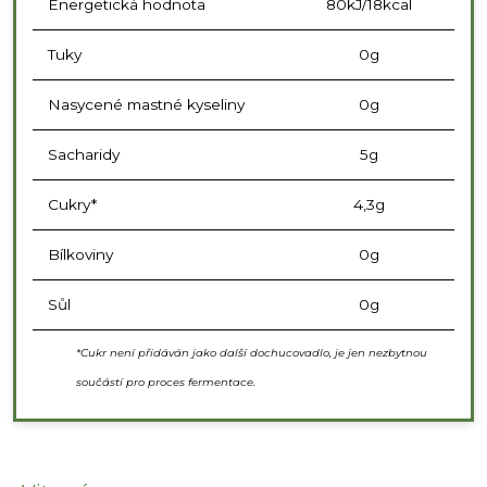
Energetická hodnota
80kJ/18kcal
Tuky
0g
Nasycené mastné kyseliny
0g
Sacharidy
5g
Cukry*
4,3g
Bílkoviny
0g
Sůl
0g
*Cukr není přidáván jako další
dochucovadlo, je jen nezbytnou
součástí pro proces fermentace.