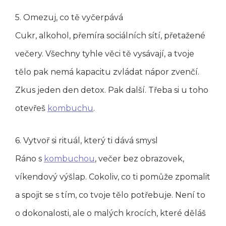
5. Omezuj, co tě vyčerpává
Cukr, alkohol, přemíra sociálních sítí, přetažené
večery. Všechny tyhle věci tě vysávají, a tvoje
tělo pak nemá kapacitu zvládat nápor zvenčí.
Zkus jeden den detox. Pak další. Třeba si u toho
otevřeš
kombuchu
.
6. Vytvoř si rituál, který ti dává smysl
Ráno s
kombuchou
, večer bez obrazovek,
víkendový výšlap. Cokoliv, co ti pomůže zpomalit
a spojit se s tím, co tvoje tělo potřebuje. Není to
o dokonalosti, ale o malých krocích, které děláš