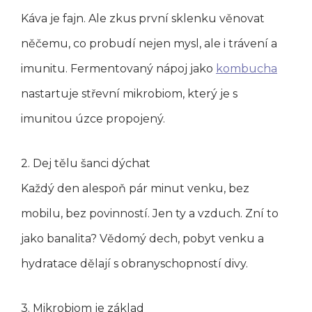
Káva je fajn. Ale zkus první sklenku věnovat
něčemu, co probudí nejen mysl, ale i trávení a
imunitu. Fermentovaný nápoj jako
kombucha
nastartuje střevní mikrobiom, který je s
imunitou úzce propojený.
2. Dej tělu šanci dýchat
Každý den alespoň pár minut venku, bez
mobilu, bez povinností. Jen ty a vzduch. Zní to
jako banalita? Vědomý dech, pobyt venku a
hydratace dělají s obranyschopností divy.
3. Mikrobiom je základ