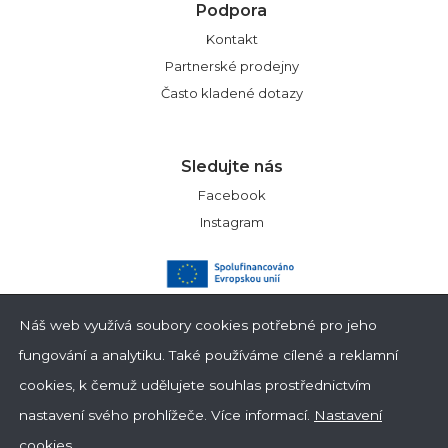
Podpora
Kontakt
Partnerské prodejny
Často kladené dotazy
Sledujte nás
Facebook
Instagram
Náš web využívá soubory cookies potřebné pro jeho
fungování a analytiku. Také používáme cílené a reklamní
cookies, k čemuž udělujete souhlas prostřednictvím
nastavení svého prohlížeče.
Více informací
.
Nastavení
cookies.