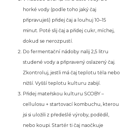
horké vody (podle toho jaký čaj
připravuješ) přidej čaj a louhuj 10–15
minut. Poté slij čaj a přidej cukr, míchej,
dokud se nerozpustí.
Do fermentační nádoby nalij 2,5 litru
studené vody a připravený oslazený čaj.
Zkontroluj, jestli má čaj teplotu těla nebo
nižší. Vyšší teplotu kulturu zabijí.
Přidej mateřskou kulturu SCOBY –
cellulosu + startovací kombuchu, kterou
jsi si uložili z předešlé výroby, podědil,
nebo koupi. Startér ti čaj naočkuje