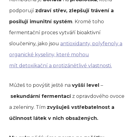
podporují
zdraví střev, zlepšují trávení a
posilují imunitní systém
. Kromě toho
fermentační proces vytváří bioaktivní
sloučeniny, jako jsou
antioxidanty, polyfenoly a
organické kyseliny, které mohou
mít detoxikační a protizánětlivé vlastnosti.
Můžeš to povýšit ještě na
vyšší level
–
sekundární fermentací
z opravdového ovoce
a zeleniny. Tím
zvyšuješ vstřebatelnost a
účinnost látek v nich obsažených.