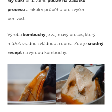
My cukr
přidáváme
pouze na začátku
procesu
a nikoli v průběhu pro zvýšení
perlivosti.
Výroba
kombuchy
je zajímavý proces, který
můžeš snadno zvládnout i doma. Zde je
snadný
recept
na výrobu kombuchy.