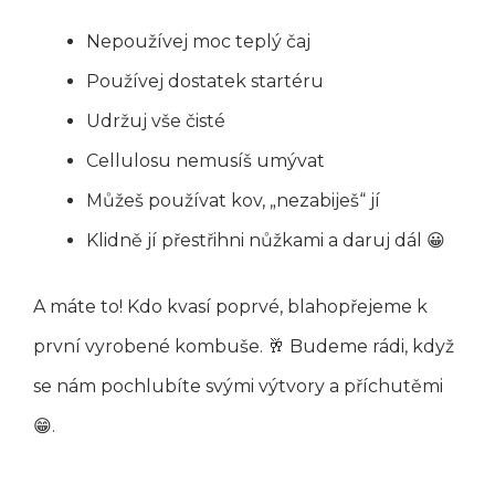
Nepoužívej moc teplý čaj
Používej dostatek startéru
Udržuj vše čisté
Cellulosu nemusíš umývat
Můžeš používat kov, „nezabiješ“ jí
Klidně jí přestřihni nůžkami a daruj dál 😀
A máte to! Kdo kvasí poprvé, blahopřejeme k
první vyrobené kombuše. 🥂 Budeme rádi, když
se nám pochlubíte svými výtvory a příchutěmi
😁.