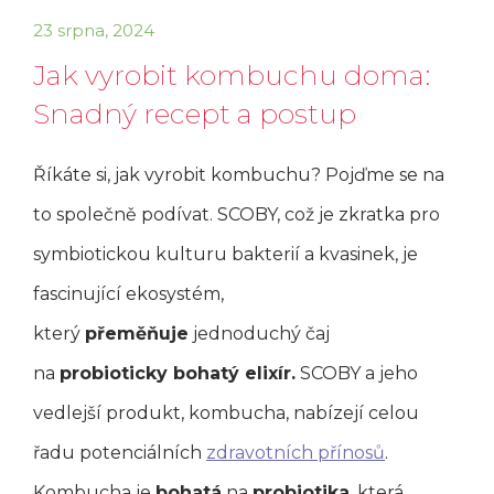
23 srpna, 2024
Jak vyrobit kombuchu doma:
Snadný recept a postup
Říkáte si, jak vyrobit kombuchu? Pojďme se na
to společně podívat. SCOBY, což je zkratka pro
symbiotickou kulturu bakterií a kvasinek, je
fascinující ekosystém,
který
přeměňuje
jednoduchý čaj
na
probioticky bohatý elixír.
SCOBY a jeho
vedlejší produkt, kombucha, nabízejí celou
řadu potenciálních
zdravotních přínosů
.
Kombucha je
bohatá
na
probiotika
, která