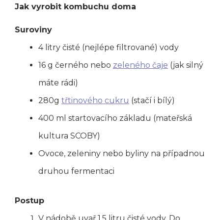
Jak vyrobit kombuchu doma
Suroviny
4 litry čisté (nejlépe filtrované) vody
16 g černého nebo
zeleného čaje
(jak silný
máte rádi)
280g
třtinového cukru
(stačí i bílý)
400 ml startovacího základu (mateřská
kultura SCOBY)
Ovoce, zeleniny nebo byliny na případnou
druhou fermentaci
Postup
V nádobě uvař 1,5 litru čisté vody. Do