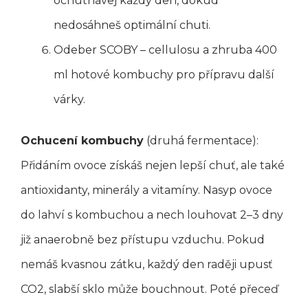
ochutnávej každý den, dokud
nedosáhneš optimální chuti.
Odeber SCOBY – cellulosu a zhruba 400
ml hotové kombuchy pro přípravu další
várky.
Ochucení kombuchy
(druhá fermentace):
Přidáním ovoce získáš nejen lepší chuť, ale také
antioxidanty, minerály a vitamíny. Nasyp ovoce
do lahví s kombuchou a nech louhovat 2–3 dny
již anaerobně bez přístupu vzduchu. Pokud
nemáš kvasnou zátku, každý den raději upusť
CO2, slabší sklo může bouchnout. Poté přeceď