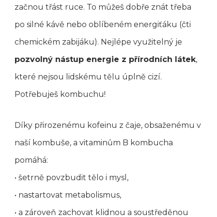
začnou třást ruce. To můžeš dobře znát třeba
po silné kávě nebo oblíbeném energiťáku (čti
chemickém zabijáku). Nejlépe využitelný je
pozvolný nástup energie z přírodních látek
,
které nejsou lidskému tělu úplně cizí.
Potřebuješ kombuchu!
Díky přirozenému kofeinu z čaje, obsaženému v
naší kombuše, a vitaminům B kombucha
pomáhá:
• šetrně povzbudit tělo i mysl,
• nastartovat metabolismus,
• a zároveň zachovat klidnou a soustředěnou