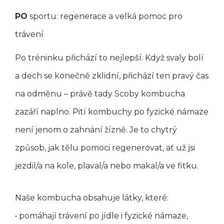
PO
sportu: regenerace a velká pomoc pro
trávení
Po tréninku přichází to nejlepší. Když svaly bolí
a dech se konečně zklidní, přichází ten pravý čas
na odměnu – právě tady Scoby kombucha
zazáří naplno. Pití kombuchy po fyzické námaze
není jenom o zahnání žízně. Je to chytrý
způsob, jak tělu pomoci regenerovat, ať už jsi
jezdil/a na kole, plaval/a nebo makal/a ve fitku.
Naše kombucha obsahuje látky, které:
• pomáhají trávení po jídle i fyzické námaze,