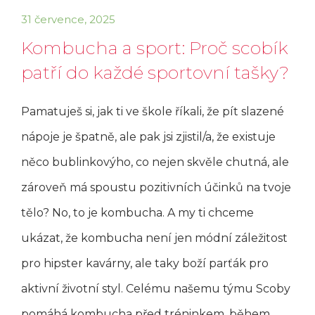
31 července, 2025
Kombucha a sport: Proč scobík
patří do každé sportovní tašky?
Pamatuješ si, jak ti ve škole říkali, že pít slazené
nápoje je špatně, ale pak jsi zjistil/a, že existuje
něco bublinkovýho, co nejen skvěle chutná, ale
zároveň má spoustu pozitivních účinků na tvoje
tělo? No, to je kombucha. A my ti chceme
ukázat, že kombucha není jen módní záležitost
pro hipster kavárny, ale taky boží parťák pro
aktivní životní styl. Celému našemu týmu Scoby
pomáhá kombucha před tréninkem, během