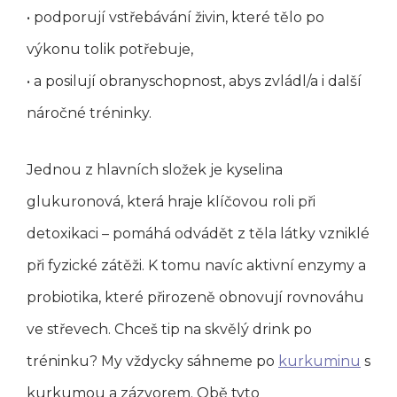
• podporují vstřebávání živin, které tělo po
výkonu tolik potřebuje,
• a posilují obranyschopnost, abys zvládl/a i další
náročné tréninky.
Jednou z hlavních složek je kyselina
glukuronová, která hraje klíčovou roli při
detoxikaci – pomáhá odvádět z těla látky vzniklé
při fyzické zátěži. K tomu navíc aktivní enzymy a
probiotika, které přirozeně obnovují rovnováhu
ve střevech. Chceš tip na skvělý drink po
tréninku? My vždycky sáhneme po
kurkuminu
s
kurkumou a zázvorem. Obě tyto